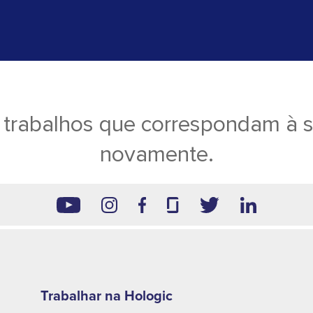
trabalhos que correspondam à su
novamente.
Footer
second
Trabalhar na Hologic