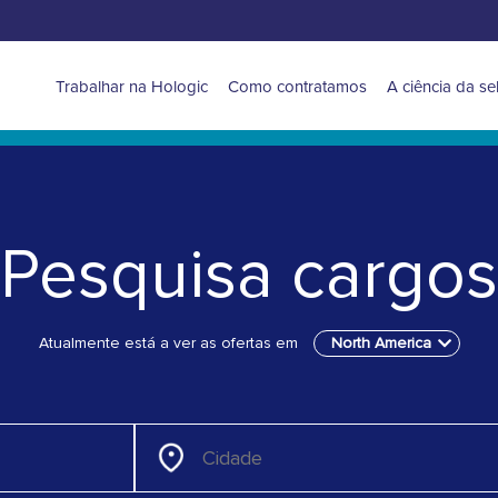
Main
Trabalhar na Hologic
Como contratamos
A ciência da se
navigation
for
North
Pesquisa cargos
America
Atualmente está a ver as ofertas em
North America