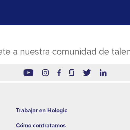
te a nuestra comunidad de tale
Footer
second
Trabajar en Hologic
menu
Cómo contratamos