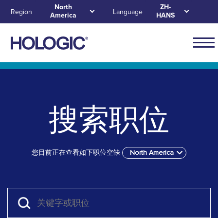
Skip
North
ZH-
Region
Language
America
HANS
to
main
content
Main
naviga
Skip to main content
Skip to main menu tabs for megamenu
Skip to sitemap
for
North
搜索职位
Ameri
您目前正在查看如下职位空缺
North America