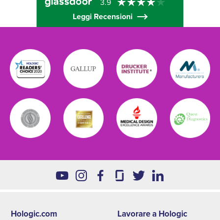
3.9
Leggi Recensioni
Hologic.com
Lavorare a Hologic
Footer