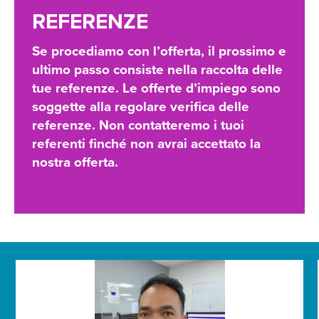
REFERENZE
Se procediamo con l’offerta, il prossimo e
ultimo passo consiste nella raccolta delle
tue referenze. Le offerte d’impiego sono
soggette alla regolare verifica delle
referenze. Non contatteremo i tuoi
referenti finché non avrai accettato la
nostra offerta.